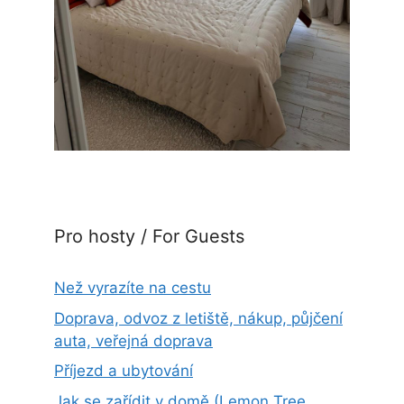
Pro hosty / For Guests
Než vyrazíte na cestu
Doprava, odvoz z letiště, nákup, půjčení
auta, veřejná doprava
Příjezd a ubytování
Jak se zařídit v domě (Lemon Tree