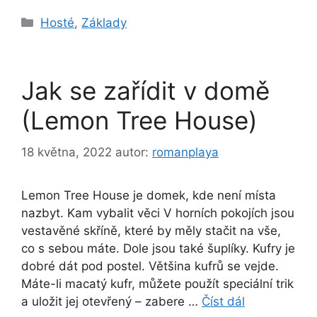
Rubriky
Hosté
,
Základy
Jak se zařídit v domě
(Lemon Tree House)
18 května, 2022
autor:
romanplaya
Lemon Tree House je domek, kde není místa
nazbyt. Kam vybalit věci V horních pokojích jsou
vestavěné skříně, které by měly stačit na vše,
co s sebou máte. Dole jsou také šuplíky. Kufry je
dobré dát pod postel. Většina kufrů se vejde.
Máte-li macatý kufr, můžete použít speciální trik
a uložit jej otevřený – zabere …
Číst dál