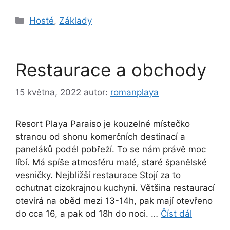
Rubriky
Hosté
,
Základy
Restaurace a obchody
15 května, 2022
autor:
romanplaya
Resort Playa Paraiso je kouzelné místečko
stranou od shonu komerčních destinací a
paneláků podél pobřeží. To se nám právě moc
líbí. Má spíše atmosféru malé, staré španělské
vesničky. Nejbližší restaurace Stojí za to
ochutnat cizokrajnou kuchyni. Většina restaurací
otevírá na oběd mezi 13-14h, pak mají otevřeno
do cca 16, a pak od 18h do noci. …
Číst dál