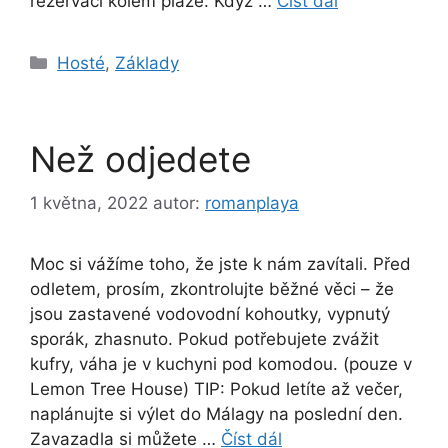
rezervací kolem pláže. Když …
Číst dál
Rubriky
Hosté
,
Základy
Než odjedete
1 května, 2022
autor:
romanplaya
Moc si vážíme toho, že jste k nám zavítali. Před
odletem, prosím, zkontrolujte běžné věci – že
jsou zastavené vodovodní kohoutky, vypnutý
sporák, zhasnuto. Pokud potřebujete zvážit
kufry, váha je v kuchyni pod komodou. (pouze v
Lemon Tree House) TIP: Pokud letíte až večer,
naplánujte si výlet do Málagy na poslední den.
Zavazadla si můžete …
Číst dál