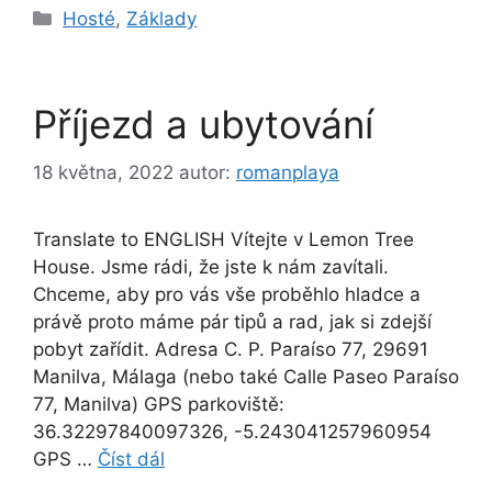
Rubriky
Hosté
,
Základy
Příjezd a ubytování
18 května, 2022
autor:
romanplaya
Translate to ENGLISH Vítejte v Lemon Tree
House. Jsme rádi, že jste k nám zavítali.
Chceme, aby pro vás vše proběhlo hladce a
právě proto máme pár tipů a rad, jak si zdejší
pobyt zařídit. Adresa C. P. Paraíso 77, 29691
Manilva, Málaga (nebo také Calle Paseo Paraíso
77, Manilva) GPS parkoviště:
36.32297840097326, -5.243041257960954
GPS …
Číst dál