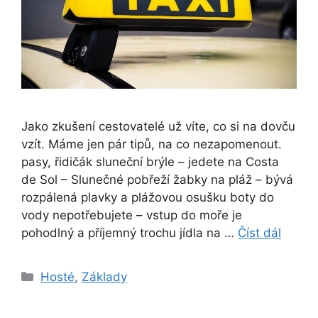
Jako zkušení cestovatelé už víte, co si na dovču
vzít. Máme jen pár tipů, na co nezapomenout.
pasy, řidičák sluneční brýle – jedete na Costa
de Sol – Slunečné pobřeží žabky na pláž – bývá
rozpálená plavky a plážovou osušku boty do
vody nepotřebujete – vstup do moře je
pohodlný a příjemný trochu jídla na …
Číst dál
Rubriky
Hosté
,
Základy